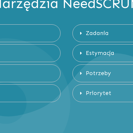
arzędzia NeedSCR
Zadania
Estymacja
Potrzeby
Priorytet