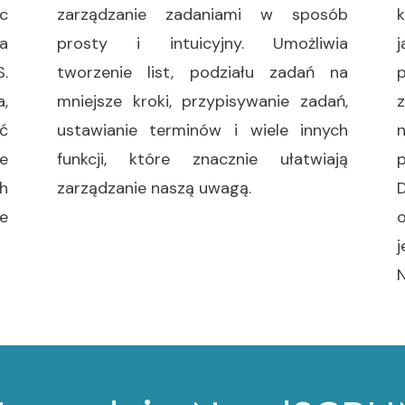
c
zarządzanie zadaniami w sposób
a
prosty i intuicyjny. Umożliwia
.
tworzenie list, podziału zadań na
a,
mniejsze kroki, przypisywanie zadań,
ć
ustawianie terminów i wiele innych
e
funkcji, które znacznie ułatwiają
h
zarządzanie naszą uwagą.
ie
o