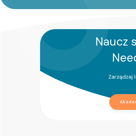
Naucz s
Nee
Zarządzaj l
Akade