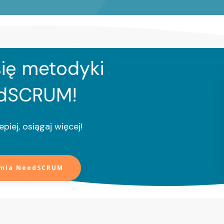
ię metodyki
dSCRUM!
epiej, osiągaj więcej!
mia NeedSCRUM